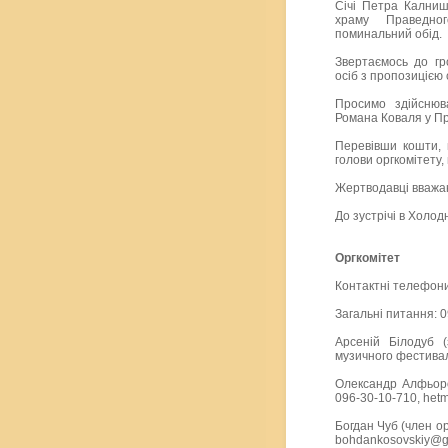
Січі Петра Калниш
храму Праведног
поминальний обід.
Звертаємось до гр
осіб з пропозицією
Просимо здійснюв
Романа Коваля у П
Перевівши кошти,
голови оргкомітету
Жертводавці вважа
До зустрічі в Холод
Оргкомітет
Контактні телефони
Загальні питання: 0
Арсеній Білодуб 
музичного фестивал
Олександр Алфьоров
096-30-10-710, het
Богдан Чуб (член о
bohdankosovskiy@g