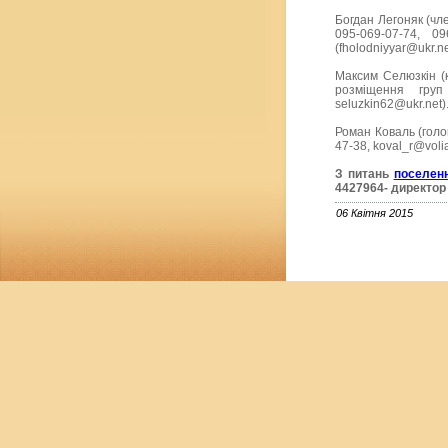
Богдан Легоняк (чл
095-069-07-74, 09
(fholodniyyar@ukr.ne
Максим Селюзкін (к
розміщення груп
seluzkin62@ukr.net)
Роман Коваль (голов
47-38, koval_r@voli
З питань
поселенн
4427964- директор
06 Квітня 2015