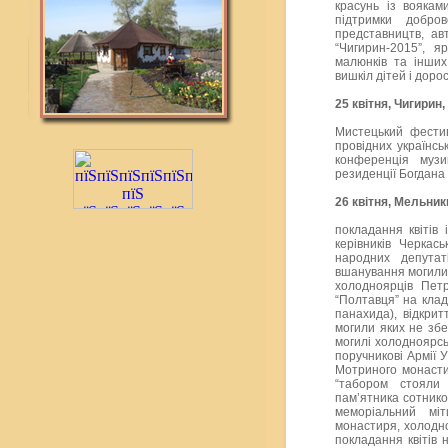
красунь із воякам
підтримки добров
представництв, ав
“Чигирин-2015”, я
малюнків та інших
вишкіл дітей і доро
25 квітня, Чигирин, 
Мистецький фести
провідних українськ
конференція музи
резиденції Богдана
26 квітня, Мельники,
покладання квітів
керівників Черкась
народних депутат
вшанування могили
холодноярців Пет
“Полтавця” на кладо
панахида), відкри
могили яких не збе
могилі холодноярськ
поручникові Армії У
Мотриного монасти
“табором стояли 
пам’ятника сотнико
меморіальний міт
монастиря, холодно
покладання квітів 