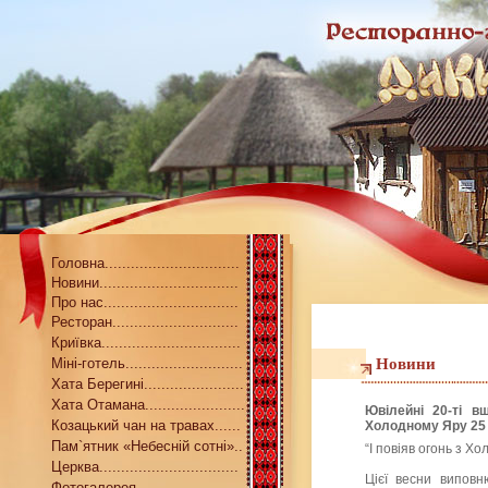
Головна...............................
Новини................................
Про нас...............................
Ресторан.............................
Криївка................................
Міні-готель...........................
Новини
Хата Берегині.......................
Хата Отамана.......................
Ювілейні 20-ті в
Козацький чан на травах......
Холодному Яру 25 –
Пам`ятник «Небесній сотні»..
“І повіяв огонь з Х
Церква................................
Цієї весни виповн
Фотогалерея........................