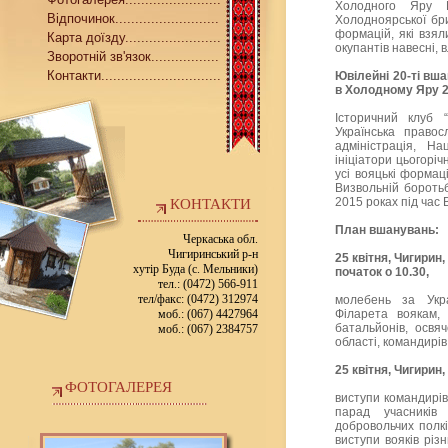
Холодного Яру 
Відпочинок..........................
Холодноярської бр
формацій, які взял
Карта доїзду........................
окупантів навесні, в
Зворотній зв'язок.................
Контакти..............................
Ювілейні 20-ті вша
в Холодному Яру 25
Історичний клуб 
Українська правос
адміністрація, Н
ініціатори цьогорі
усі вояцькі формац
Визвольній боротьб
2015 роках під час 
КОНТАКТИ
План вшанувань:
Черкаська обл.
Чигиринський р-н
25 квітня, Чигирин,
хутір Буда (с. Мельники)
початок о 10.30,
тел.: (0472) 566-911
тел/факс: (0472) 312974
молебень за Укра
моб.: (067) 4427964
Філарета воякам, 
батальйонів, освя
моб.: (067) 2384757
області, командирі
25 квітня, Чигирин,
ФОТОГАЛЕРЕЯ
виступи командирів 
парад учасників
добровольчих полкі
виступи вояків різ