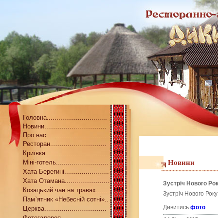
Головна...............................
Новини................................
Про нас...............................
Ресторан.............................
Криївка................................
Міні-готель...........................
Новини
Хата Берегині.......................
Хата Отамана.......................
Зустріч Нового Ро
Козацький чан на травах......
Зустріч Нового Рок
Пам`ятник «Небесній сотні»..
Дивитись
фото
Церква................................
Фотогалерея........................