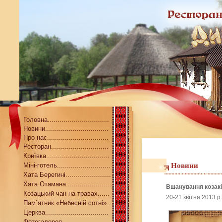
Головна...............................
Новини................................
Про нас...............................
Ресторан.............................
Криївка................................
Міні-готель...........................
Новини
Хата Берегині.......................
Хата Отамана.......................
Вшанування козакі
Козацький чан на травах......
20-21 квітня 2013 р
Пам`ятник «Небесній сотні»..
Церква................................
Фотогалерея........................