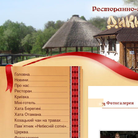
Головна...............................
Новини................................
Про нас...............................
Ресторан.............................
Криївка................................
Міні-готель...........................
Фотогалерея
Хата Берегині.......................
Хата Отамана.......................
Козацький чан на травах......
Пам`ятник «Небесній сотні»..
Церква................................
Фотогалерея........................