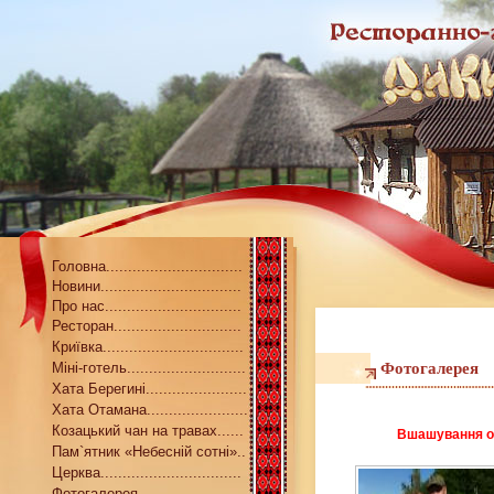
Головна...............................
Новини................................
Про нас...............................
Ресторан.............................
Криївка................................
Міні-готель...........................
Фотогалерея
Хата Берегині.......................
Хата Отамана.......................
Козацький чан на травах......
Вшашування ота
Пам`ятник «Небесній сотні»..
Церква................................
Фотогалерея........................