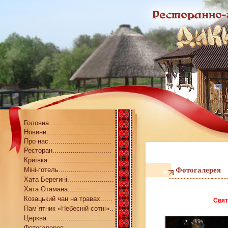
Головна...............................
Новини................................
Про нас...............................
Ресторан.............................
Криївка................................
Міні-готель...........................
Фотогалерея
Хата Берегині.......................
Хата Отамана.......................
Козацький чан на травах......
Свят
Пам`ятник «Небесній сотні»..
Церква................................
Фотогалерея........................