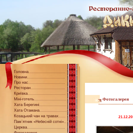
Головна...............................
Новини................................
Про нас...............................
Ресторан.............................
Криївка................................
Міні-готель...........................
Фотогалерея
Хата Берегині.......................
Хата Отамана.......................
Козацький чан на травах......
21.12.2
Пам`ятник «Небесній сотні»..
Церква................................
Фотогалерея........................