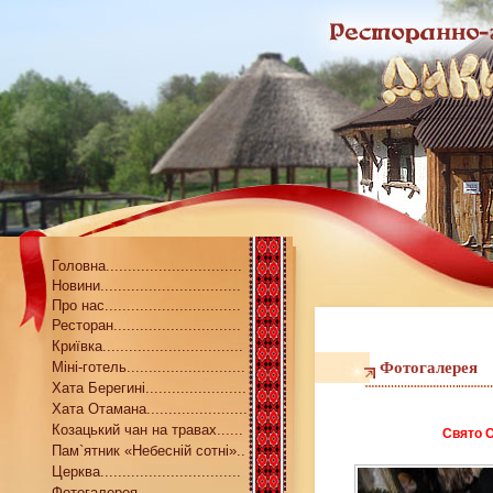
Головна...............................
Новини................................
Про нас...............................
Ресторан.............................
Криївка................................
Міні-готель...........................
Фотогалерея
Хата Берегині.......................
Хата Отамана.......................
Козацький чан на травах......
Cвято С
Пам`ятник «Небесній сотні»..
Церква................................
Фотогалерея........................