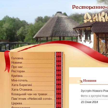
Головна...............................
Новини................................
Про нас...............................
Ресторан.............................
Криївка................................
Міні-готель...........................
Новини
Хата Берегині.......................
Хата Отамана.......................
Зустріч Нового Ро
Козацький чан на травах......
Фото з зустрічi Но
Пам`ятник «Небесній сотні»..
21 Січня 2014
Церква................................
Фотогалерея........................