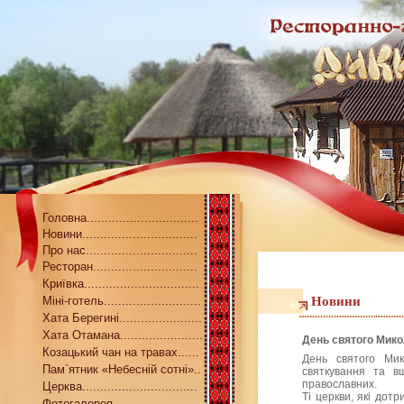
Головна...............................
Новини................................
Про нас...............................
Ресторан.............................
Криївка................................
Міні-готель...........................
Новини
Хата Берегині.......................
Хата Отамана.......................
День святого Мико
Козацький чан на травах......
День святого Ми
Пам`ятник «Небесній сотні»..
святкування та в
православних.
Церква................................
Ті церкви, які дот
Фотогалерея........................