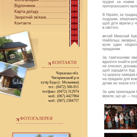
грудня за новим 
Відпочинок..........................
григоріанського ка
Карта доїзду........................
В Україні, за тради
Зворотній зв'язок.................
подушки, зберігаюч
Контакти..............................
щоб діти вірили у 
в святого.
вятий Миколай був
Найбільш імовірно
коли один збідні
приданим.
За тамтешніми зви
вдалося знайти робо
КОНТАКТИ
не єпископ, дізнав
щоб зарадити біді.
Черкаська обл.
та щоразу закидав к
Чигиринський р-н
на придане для кожн
хутір Буда (с. Мельники)
дочки не знали хто 
тел.: (0472) 566-911
тел/факс: (0472) 312974
За цим прикладом б
моб.: (067) 4427964
вірили, що це — по
моб.: (067) 2384757
ФОТОГАЛЕРЕЯ