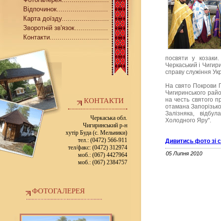
Відпочинок..........................
Карта доїзду........................
Зворотній зв'язок.................
Контакти..............................
посвяти у козаки
Черкаський і Чигири
справу служіння Укр
На свято Покрови П
Чигиринського рай
на честь святого 
КОНТАКТИ
отамана Запорізької
Залізняка, відбу
Черкаська обл.
Холодного Яру".
Чигиринський р-н
хутір Буда (с. Мельники)
тел.: (0472) 566-911
Дивитись фото зі 
тел/факс: (0472) 312974
05 Липня 2010
моб.: (067) 4427964
моб.: (067) 2384757
ФОТОГАЛЕРЕЯ