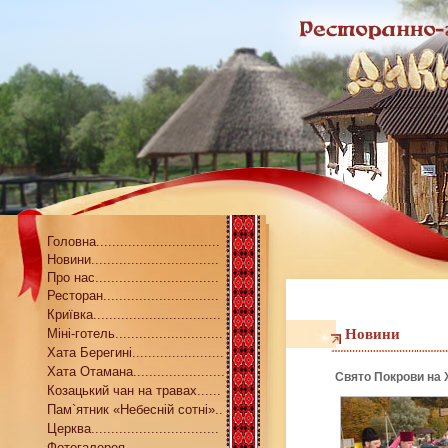
Головна...............................
Новини................................
Про нас...............................
Ресторан.............................
Криївка................................
Міні-готель...........................
Новини
Хата Берегині.......................
Хата Отамана.......................
Свято Покрови на 
Козацький чан на травах......
Пам`ятник «Небесній сотні»..
Церква................................
Фотогалерея........................